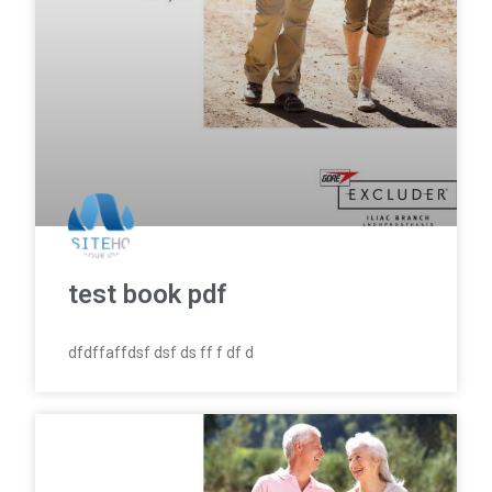
test book pdf
dfdffaffdsf dsf ds ff f df d