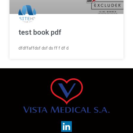
test book pdf
dfdffaffdsf dsf ds ff f df d