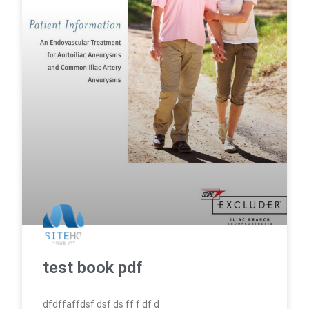
test book pdf
dfdffaffdsf dsf ds ff f df d