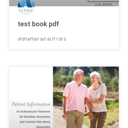
test book pdf
dfdffaffdsf dsf ds ff f df d